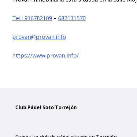
Tel.:
916782109
–
682131570
provan@provan.info
https://www.provan.info/
Club Pádel Soto Torrejón
Somos un club de pádel situado en Torrejón