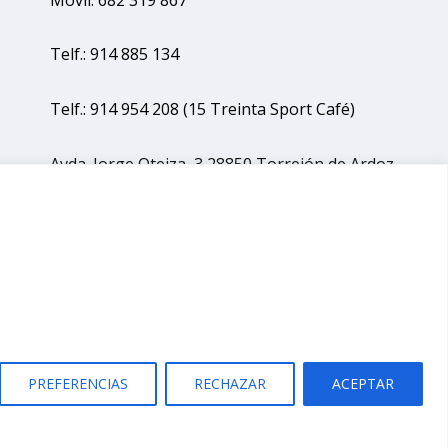
Telf.: 914 885 134
Telf.: 914 954 208 (15 Treinta Sport Café)
Avda. Jorge Oteiza, 3 28850 Torrejón de Ardoz
(Madrid)
PREFERENCIAS
RECHAZAR
ACEPTAR