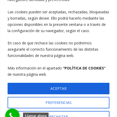
Las cookies pueden ser aceptadas, rechazadas, bloqueadas
Telf.: 914 885 134
y borradas, según desee. Ello podrá hacerlo mediante las
opciones disponibles en la presente ventana o a través de
Telf.: 914 954 208 (15 Treinta Sport Café)
la configuración de su navegador, según el caso.
Avda. Jorge Oteiza, 3 28850 Torrejón de Ardoz
En caso de que rechace las cookies no podremos
(Madrid)
asegurarle el correcto funcionamiento de las distintas
funcionalidades de nuestra página web.
Más información en el apartado
“POLÍTICA DE COOKIES”
de nuestra página web.
ACEPTAR
PREFERENCIAS
Copyright © 2026
Club Pádel Soto Torrejón
|
Aviso Legal
|
Política De Privacidad
|
Política De Cookies
|
Signify
Llamar ahora
RECHAZAR