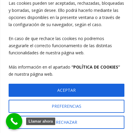
Las cookies pueden ser aceptadas, rechazadas, bloqueadas
Telf.: 914 885 134
y borradas, según desee. Ello podrá hacerlo mediante las
opciones disponibles en la presente ventana o a través de
Telf.: 914 954 208 (15 Treinta Sport Café)
la configuración de su navegador, según el caso.
Avda. Jorge Oteiza, 3 28850 Torrejón de Ardoz
En caso de que rechace las cookies no podremos
(Madrid)
asegurarle el correcto funcionamiento de las distintas
funcionalidades de nuestra página web.
Más información en el apartado
“POLÍTICA DE COOKIES”
de nuestra página web.
ACEPTAR
PREFERENCIAS
Copyright © 2026
Club Pádel Soto Torrejón
|
Aviso Legal
|
Política De Privacidad
|
Política De Cookies
|
Signify
Llamar ahora
RECHAZAR
Corporate By
WEN Themes